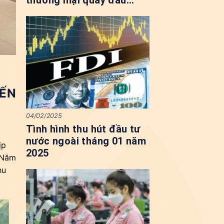
thương mại quay đầu
tăng mạnh
IẾN
04/02/2025
Tình hình thu hút đầu tư
nước ngoài tháng 01 năm
ịp
2025
. Năm
hu