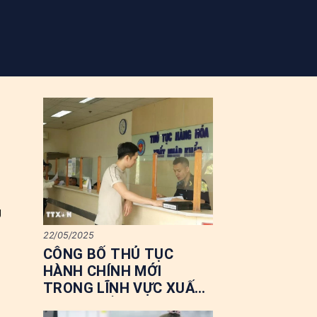
g
22/05/2025
CÔNG BỐ THỦ TỤC
HÀNH CHÍNH MỚI
TRONG LĨNH VỰC XUẤT
NHẬP KHẨU