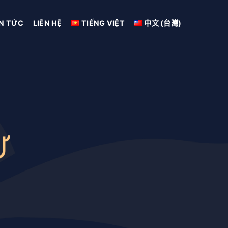
IN TỨC
LIÊN HỆ
TIẾNG VIỆT
中文 (台灣)
Ư