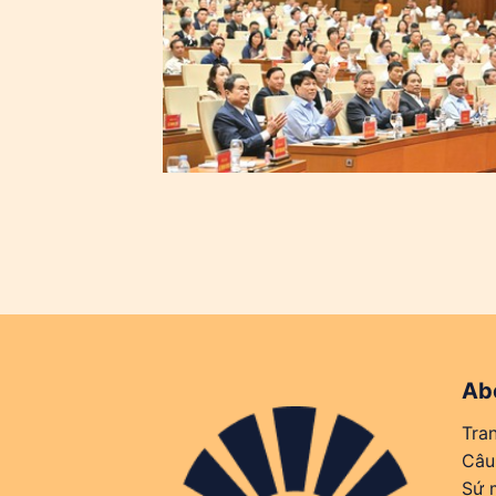
Ab
Tra
Câu
Sứ m