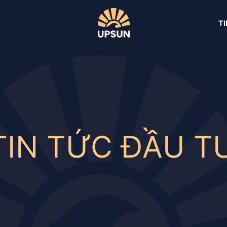
T
TIN TỨC ĐẦU T