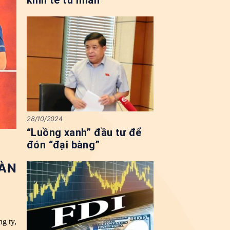
kinh tế tư nhân
28/10/2024
“Luồng xanh” đầu tư để
đón “đại bàng”
ÀN
g ty,