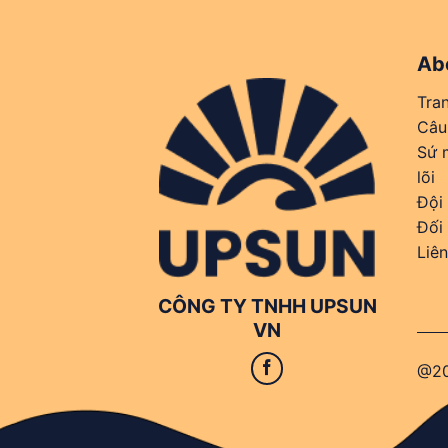
Ab
Tra
Câu
Sứ m
lõi
Đội
Đối
Liên
CÔNG TY TNHH UPSUN
VN
@20