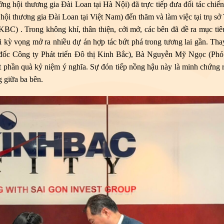
g hội thương gia Đài Loan tại Hà Nội) đã trực tiếp đưa đối tác chiến
ội thương gia Đài Loan tại Việt Nam) đến thăm và làm việc tại trụ sở
BC) . Trong không khí, thân thiện, cởi mở, các bên đã đề ra mục tiêu
i kỳ vọng mở ra nhiều dự án hợp tác bứt phá trong tương lai gần. Tha
c Công ty Phát triển Đô thị Kinh Bắc), Bà Nguyễn Mỹ Ngọc (Phó
 phần quà kỷ niệm ý nghĩa. Sự đón tiếp nồng hậu này là minh chứng r
g giữa ba bên.