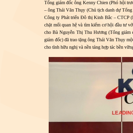
Tổng giám đốc ông Kenny Chien (Phó hội trưởn
– ông Thái Văn Thụy (Chủ tịch danh dự Tổng h
Công ty Phát triển Đô thị Kinh Bắc – CTCP (K
chặt mối quan hệ và tìm kiếm cơ hội đầu tư vớ
cho Bà Nguyễn Thị Thu Hương (Tổng giám đố
giám đốc) đã trao tặng ông Thái Văn Thụy một
cho tình hữu nghị và nền tảng hợp tác bền vữn