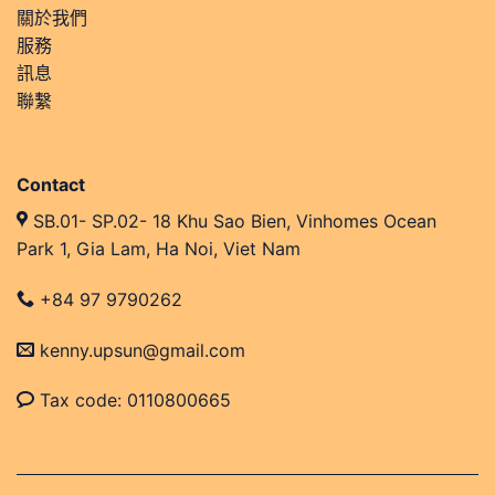
關於我們
服務
訊息
聯繫
Contact
SB.01- SP.02- 18 Khu Sao Bien, Vinhomes Ocean
Park 1, Gia Lam, Ha Noi, Viet Nam
+84 97 9790262
kenny.upsun@gmail.com
Tax code: 0110800665