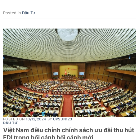
Posted in
Đầu Tư
POSTED ON
10/12/2024
BY
UPSUN123
ĐẦU TƯ
Việt Nam điều chỉnh chính sách ưu đãi thu hút
FDI trong bối cảnh bối cảnh mới