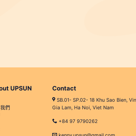
out UPSUN
Contact
頁
SB.01- SP.02- 18 Khu Sao Bien, Vi
於我們
Gia Lam, Ha Noi, Viet Nam
務
+84 97 9790262
息
繫
kenny.upsun@gmail.com