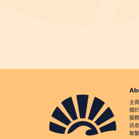
Ab
主
關
服
訊
聯