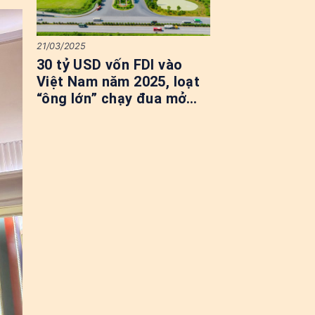
21/03/2025
30 tỷ USD vốn FDI vào
Việt Nam năm 2025, loạt
“ông lớn” chạy đua mở
rộng quỹ đất khu công
nghiệp