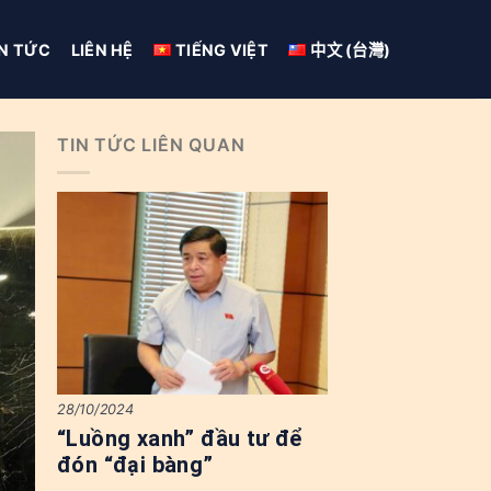
IN TỨC
LIÊN HỆ
TIẾNG VIỆT
中文 (台灣)
TIN TỨC LIÊN QUAN
28/10/2024
“Luồng xanh” đầu tư để
đón “đại bàng”