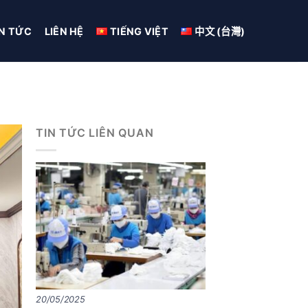
IN TỨC
LIÊN HỆ
TIẾNG VIỆT
中文 (台灣)
TIN TỨC LIÊN QUAN
20/05/2025