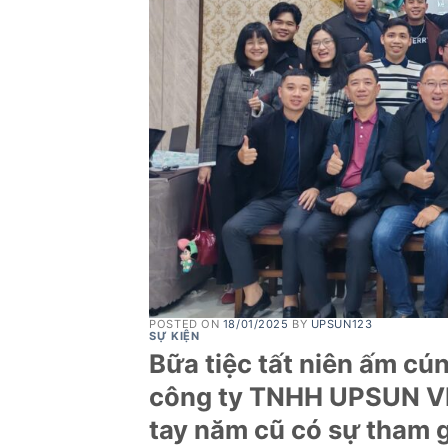
POSTED ON
18/01/2025
BY
UPSUN123
SỰ KIỆN
Bữa tiệc tất niên ấm cú
công ty TNHH UPSUN VN 
tay năm cũ có sự tham 