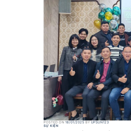
POSTED ON
18/01/2025
BY
UPSUN123
SỰ KIỆN